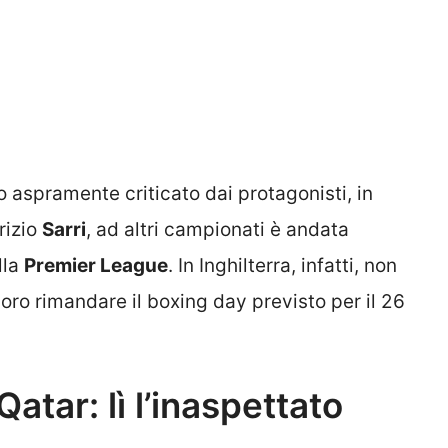
to aspramente criticato dai protagonisti, in
izio
Sarri
, ad altri campionati è andata
lla
Premier League
. In Inghilterra, infatti, non
loro rimandare il boxing day previsto per il 26
atar: lì l’inaspettato