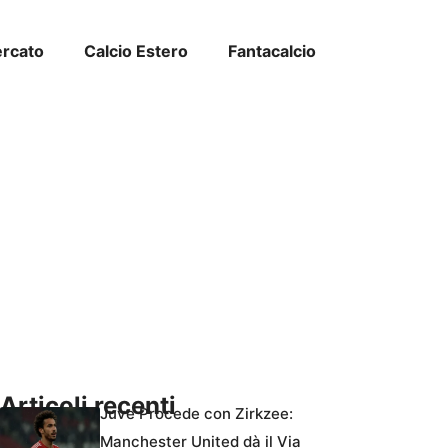
ercato
Calcio Estero
Fantacalcio
Articoli recenti
Juve Procede con Zirkzee:
Manchester United dà il Via