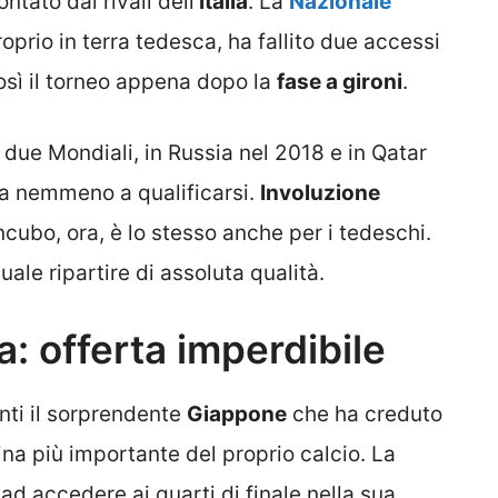
ntato dai rivali dell’
Italia
. La
Nazionale
prio in terra tedesca, ha fallito due accessi
sì il torneo appena dopo la
fase a gironi
.
 due Mondiali, in Russia nel 2018 e in Qatar
ta nemmeno a qualificarsi.
Involuzione
ncubo, ora, è lo stesso anche per i tedeschi.
le ripartire di assoluta qualità.
a: offerta imperdibile
nti il sorprendente
Giappone
che ha creduto
gina più importante del proprio calcio. La
ad accedere ai quarti di finale nella sua