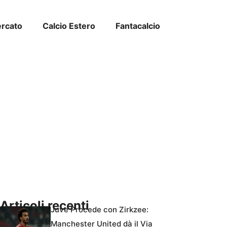
ercato
Calcio Estero
Fantacalcio
Articoli recenti
Juve Procede con Zirkzee:
Manchester United dà il Via