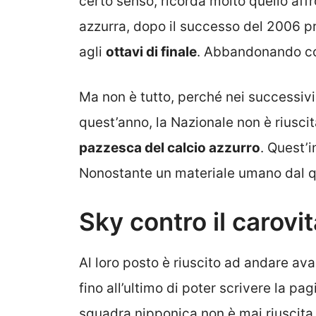
certo senso, ricorda molto quello affro
azzurra, dopo il successo del 2006 pro
agli
ottavi di finale
. Abbandonando co
Ma non è tutto, perché nei successivi
quest’anno, la Nazionale non è riusci
pazzesca del calcio azzurro
. Quest’i
Nonostante un materiale umano dal qua
Sky contro il carovit
Al loro posto è riuscito ad andare ava
fino all’ultimo di poter scrivere la pa
squadra nipponica non è mai riuscita 