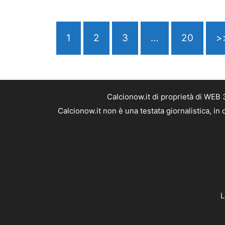
1
2
3
…
20
>
Calcionow.it di proprietà di WEB
Calcionow.it non è una testata giornalistica, i
L