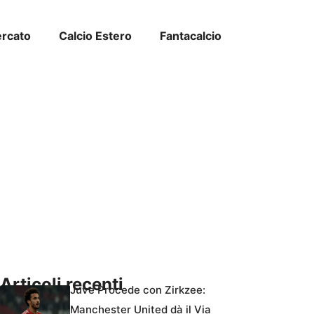
ercato
Calcio Estero
Fantacalcio
Articoli recenti
Juve Procede con Zirkzee:
Manchester United dà il Via