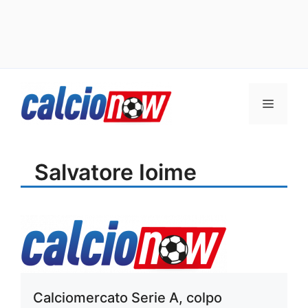
Vai
Menu
al
contenuto
Salvatore Ioime
Calciomercato Serie A, colpo