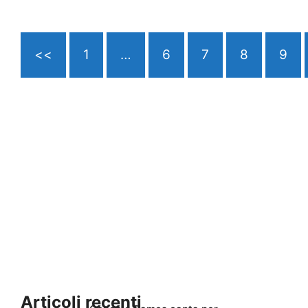
<<
1
…
6
7
8
9
Articoli recenti