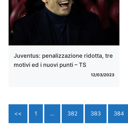
Juventus: penalizzazione ridotta, tre
motivi ed i nuovi punti – TS
12/03/2023
<<
1
…
382
383
384