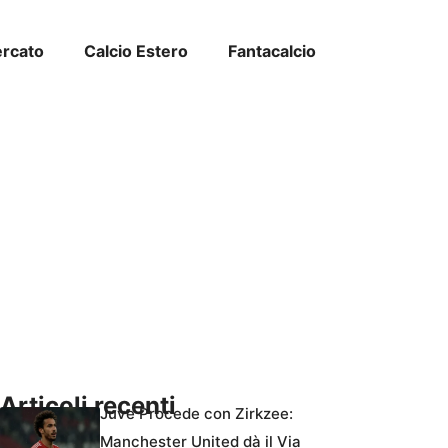
ercato
Calcio Estero
Fantacalcio
Articoli recenti
Juve Procede con Zirkzee:
Manchester United dà il Via