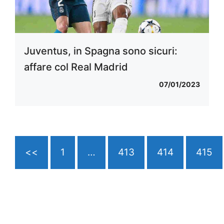
Juventus, in Spagna sono sicuri:
affare col Real Madrid
07/01/2023
<<
1
…
413
414
415