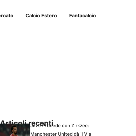
ercato
Calcio Estero
Fantacalcio
Articoli recenti
Juve Procede con Zirkzee:
Manchester United dà il Via